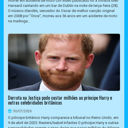
morrer em acidente de moto Um vídeo publicado no X mostra Glen
Hansard cantando em um bar de Dublin na noite de terça-feira (28).
O músico irlandês, vencedor do Oscar de melhor canção original
em 2008 por "Once", morreu aos 56 anos em um acidente de moto
na madruga...
Derrota na Justiça pode custar milhões ao príncipe Harry e
outras celebridades britânicas
30/07/2026
O príncipe britânico Harry comparece a tribunal no Reino Unido, em
9 de abril de 2025. Reuters/Isabel Infantes O príncipe Harry e outras
personalidades correm o risco de ter que pagar milhões de dólares